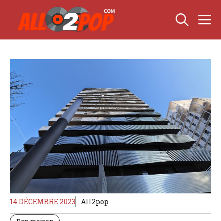
Aller
M
au
contenu
14 DÉCEMBRE 2023
All2pop
Pop maison