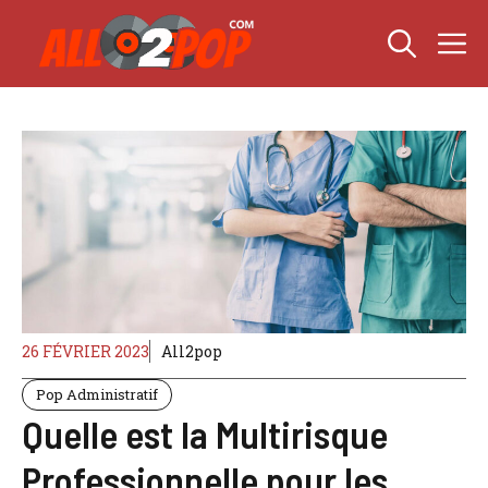
Aller
M
au
contenu
26 FÉVRIER 2023
All2pop
Pop Administratif
Quelle est la Multirisque
Professionnelle pour les