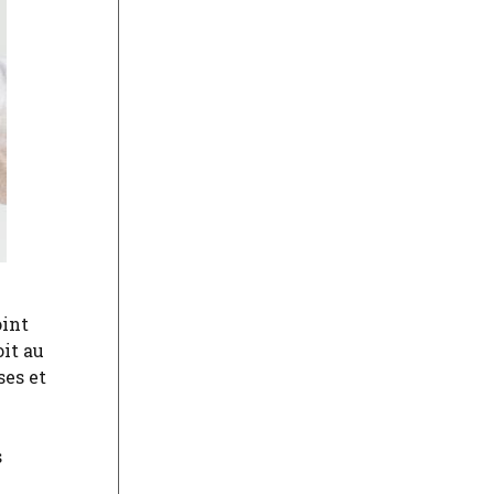
oint
oit au
ses et
s