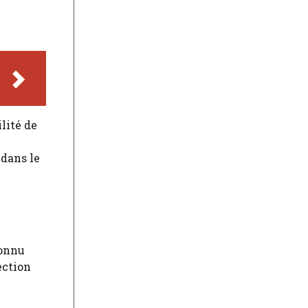
x
lité de
 dans le
connu
ection