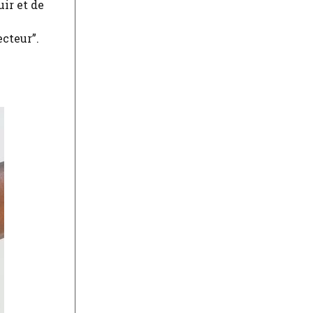
uir et de
ecteur”.