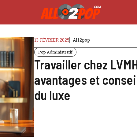
13 FÉVRIER 2025
All2pop
Pop Administratif
Travailler chez LVMH
avantages et conseil
du luxe