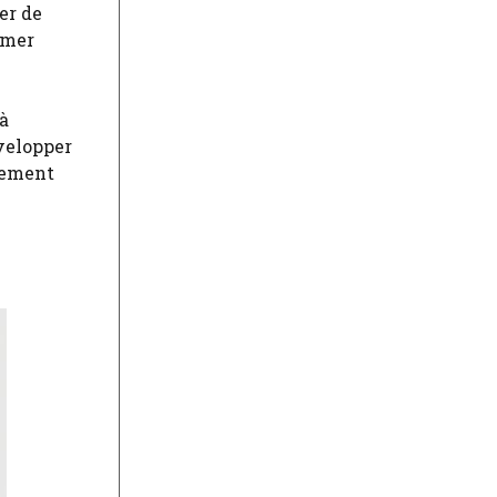
er de
imer
à
évelopper
nnement